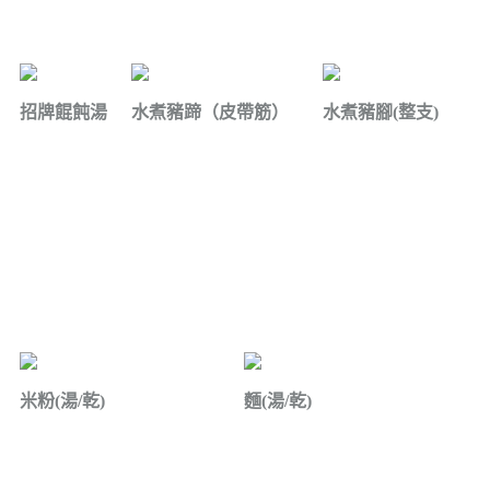
招牌餛飩湯
水煮豬蹄（皮帶筋）
水煮豬腳(整支)
米粉(湯/乾)
麵(湯/乾)