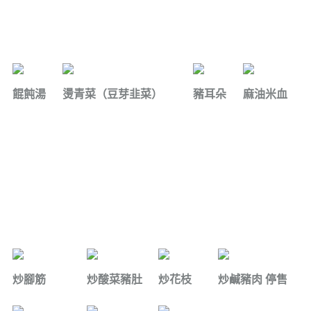
餛飩湯
燙青菜（豆芽韭菜）
豬耳朵
麻油米血
炒腳筋
炒酸菜豬肚
炒花枝
炒鹹豬肉 停售