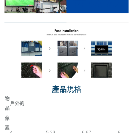
產品
規格
物
戶外的
品
像
素
4
5.33
6.67
8