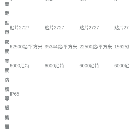
間
距
點
貼片2727
貼片2727
貼片2727
貼片27
燈
密
62500點/平方米
35344點/平方米
22500點/平方米
1562
度
亮
6000尼特
6000尼特
6000尼特
6000
度
防
護
IP65
等
級
櫥
櫃