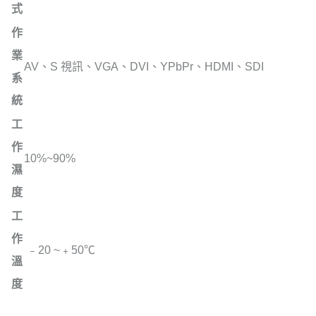
式
作
業
AV、S 視訊、VGA、DVI、YPbPr、HDMI、SDI
系
統
工
作
10%~90%
濕
度
工
作
﹣20 ~﹢50℃
溫
度