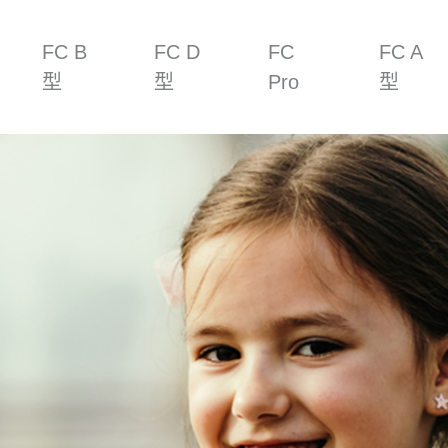
FC B
FC D
FC
FC A
型
型
Pro
型