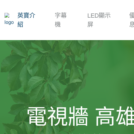
英寶介
字幕
LED顯示
紹
機
屏
電視牆 高