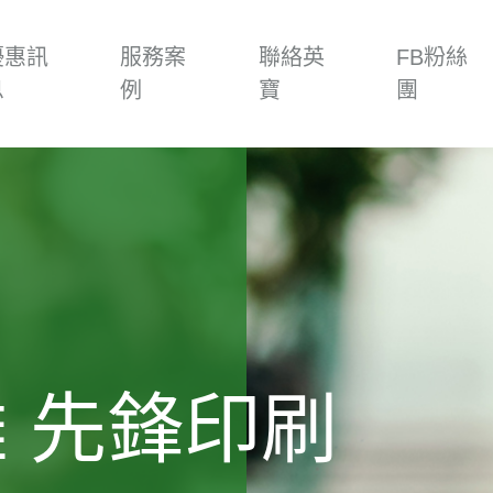
優惠訊
服務案
聯絡英
FB粉絲
息
例
寶
團
雄 先鋒印刷